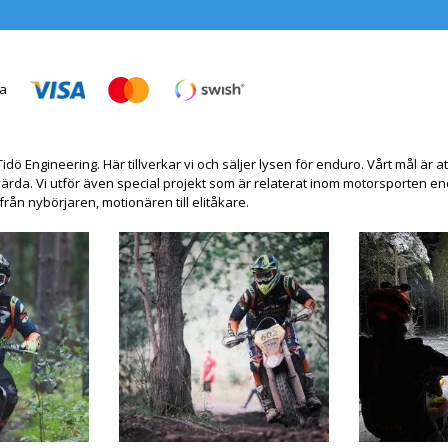
Tidö Engineering. Här tillverkar vi och säljer lysen för enduro. Vårt mål ä
värda. Vi utför även special projekt som är relaterat inom motorsporten end
från nybörjaren, motionären till elitåkare.