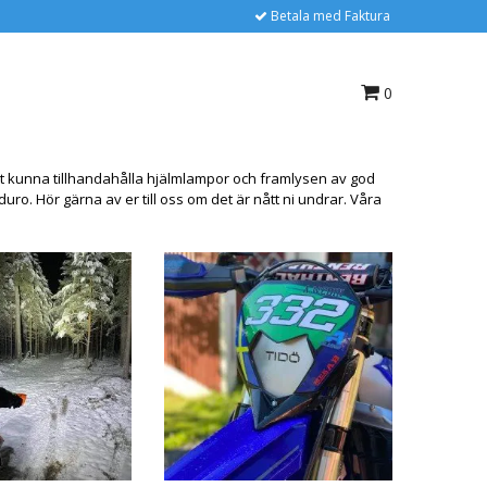
Betala med Faktura
0
r att kunna tillhandahålla hjälmlampor och framlysen av god
uro. Hör gärna av er till oss om det är nått ni undrar. Våra