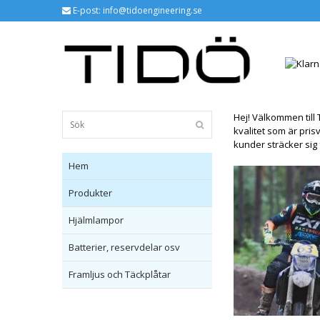
E-post:
info@tidoengineering.se
Hej! Välkommen till 
kvalitet som är pris
kunder sträcker sig 
Hem
Produkter
Hjälmlampor
Batterier, reservdelar osv
Framljus och Täckplåtar