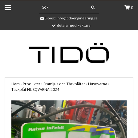
0
E-post:
info@tidoengineering.se
Betala med Faktura
Hem
›
Produkter
›
Framljus och Täckplåtar
›
Husqvarna
›
Täckplåt HUSQVARNA 2024-