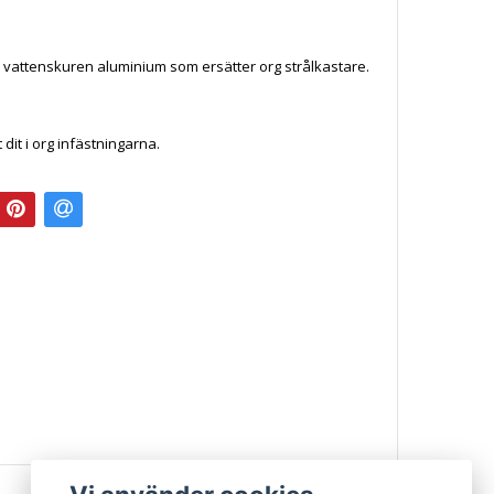
 vattenskuren aluminium som ersätter org strålkastare.
dit i org infästningarna.