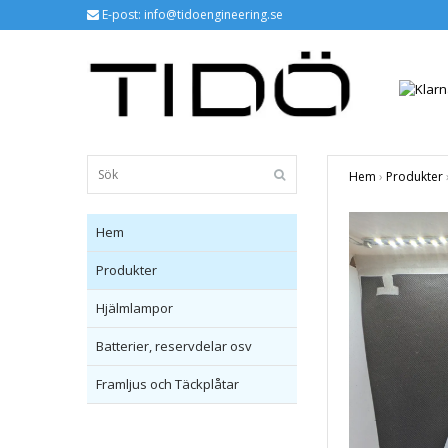
E-post:
info@tidoengineering.se
Hem
›
Produkter
Hem
Produkter
Hjälmlampor
Batterier, reservdelar osv
Framljus och Täckplåtar