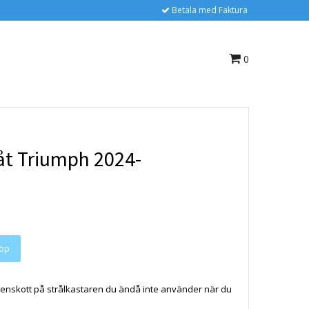
Betala med Faktura
0
åt Triumph 2024-
öp
stenskott på strålkastaren du ändå inte använder när du